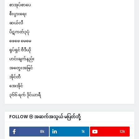
စာအုပ်စာပေ
စီးပွားရေး
ဆယ်လီ
ပိဋကတ်၃ပုံ
ဖေဖေ မေမေ
ရုပ်ရှင် ဗီဒီယို
ဟင်းချက်နည်း
အတွေးအမြင်
အိုင်တီ
အေအိုင်
၃၆၆ ရက် ဒိုင်ယာရီ
FOLLOW ⦿ အဆက်အသွယ် မပြတ်ဘို့
8k
1k
12k