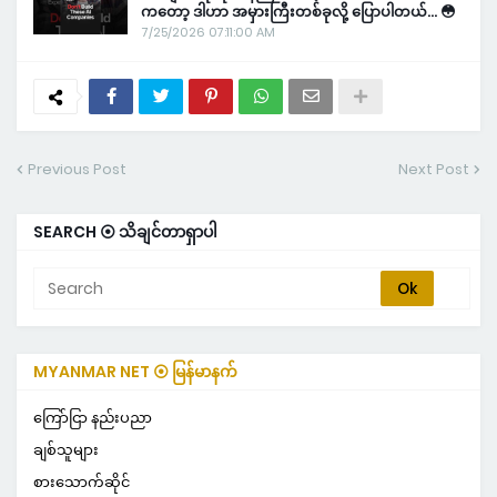
ကတော့ ဒါဟာ အမှားကြီးတစ်ခုလို့ ပြောပါတယ်… 😳
7/25/2026 07:11:00 AM
Previous Post
Next Post
SEARCH ⦿ သိချင်တာရှာပါ
MYANMAR NET ⦿ မြန်မာနက်
ကြော်ငြာ နည်းပညာ
ချစ်သူများ
စားသောက်ဆိုင်