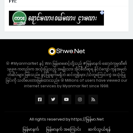
FYI:
⦿ #MyanmarNet နှင့် Win မြန်မာဖောင့်တို့သည် #မြန်မာနက် ဆော့ဝဲကုမ္ပဏီ၏
၁၉၉၈ ကတည်းက အသုံးပြုသည့် အမျိုးသား အိုင်စီတီဆုရ နိုင်ငံကျော် ကုန်အမှတ်
တံဆိပ်များ ဖြစ်သည်။ ခွင့်ပြုချက်မရှိဘဲ ဆင်တူရိုးမှား /သံတူကြောင်းကွဲ အသုံးပြု
ခြင်းကို သတိပေးတားမြစ်ထားသည်။ ⦿ Millions of users have viewed our
internet services by Myanmar Net since 1998.
All rights reserved by https://မြန်မာ.Net
မြန်မာနက်
မြန်မာနက် အကြောင်း
ဆက်သွယ်ရန်