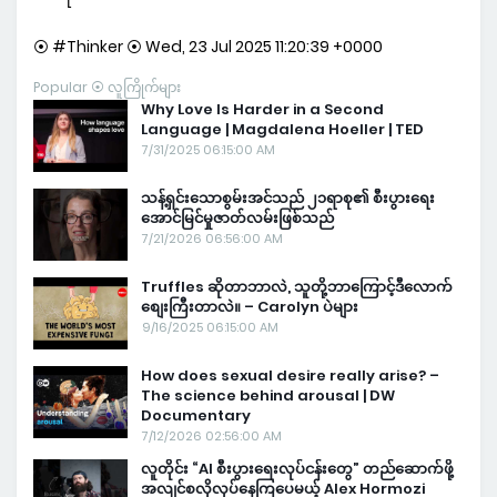
⦿ #Thinker ⦿ Wed, 23 Jul 2025 11:20:39 +0000
Popular ⦿ လူကြိုက်များ
Why Love Is Harder in a Second
Language | Magdalena Hoeller | TED
7/31/2025 06:15:00 AM
သန့်ရှင်းသောစွမ်းအင်သည် ၂၁ရာစု၏ စီးပွားရေး
အောင်မြင်မှုဇာတ်လမ်းဖြစ်သည်
7/21/2026 06:56:00 AM
Truffles ဆိုတာဘာလဲ, သူတို့ဘာကြောင့်ဒီလောက်
စျေးကြီးတာလဲ။ – Carolyn ပဲများ
9/16/2025 06:15:00 AM
How does sexual desire really arise? –
The science behind arousal | DW
Documentary
7/12/2026 02:56:00 AM
လူတိုင်း “AI စီးပွားရေးလုပ်ငန်းတွေ” တည်ဆောက်ဖို့
အလျင်စလိုလုပ်နေကြပေမယ့် Alex Hormozi