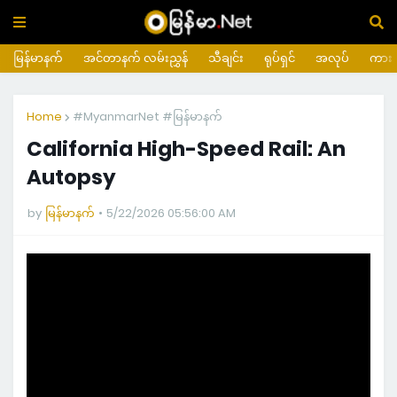
မြန်မာနက်
အင်တာနက် လမ်းညွှန်
သီချင်း
ရုပ်ရှင်
အလုပ်
ကား
Home
#MyanmarNet #မြန်မာနက်
California High-Speed Rail: An
Autopsy
by
မြန်မာနက်
5/22/2026 05:56:00 AM