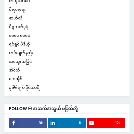
စာအုပ်စာပေ
စီးပွားရေး
ဆယ်လီ
ပိဋကတ်၃ပုံ
ဖေဖေ မေမေ
ရုပ်ရှင် ဗီဒီယို
ဟင်းချက်နည်း
အတွေးအမြင်
အိုင်တီ
အေအိုင်
၃၆၆ ရက် ဒိုင်ယာရီ
FOLLOW ⦿ အဆက်အသွယ် မပြတ်ဘို့
8k
1k
12k