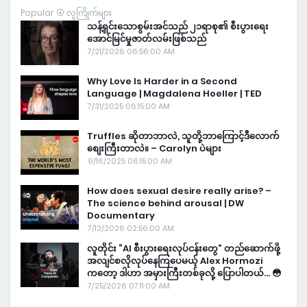
Popular ⦿ လူကြိုက်များ
သန့်ရှင်းသောစွမ်းအင်သည် ၂၁ရာစု၏ စီးပွားရေး
အောင်မြင်မှုဇာတ်လမ်းဖြစ်သည်
7/21/2026 06:56:00 AM
Why Love Is Harder in a Second
Language | Magdalena Hoeller | TED
7/31/2025 06:15:00 AM
Truffles ဆိုတာဘာလဲ, သူတို့ဘာကြောင့်ဒီလောက်
စျေးကြီးတာလဲ။ – Carolyn ပဲများ
9/16/2025 06:15:00 AM
How does sexual desire really arise? –
The science behind arousal | DW
Documentary
7/12/2026 02:56:00 AM
လူတိုင်း “AI စီးပွားရေးလုပ်ငန်းတွေ” တည်ဆောက်ဖို့
အလျင်စလိုလုပ်နေကြပေမယ့် Alex Hormozi
ကတော့ ဒါဟာ အမှားကြီးတစ်ခုလို့ ပြောပါတယ်… 😳
7/25/2026 07:11:00 AM