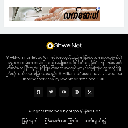
⦿ #MyanmarNet နှင့် Win မြန်မာဖောင့်တို့သည် #မြန်မာနက် ဆော့ဝဲကုမ္ပဏီ၏
၁၉၉၈ ကတည်းက အသုံးပြုသည့် အမျိုးသား အိုင်စီတီဆုရ နိုင်ငံကျော် ကုန်အမှတ်
တံဆိပ်များ ဖြစ်သည်။ ခွင့်ပြုချက်မရှိဘဲ ဆင်တူရိုးမှား /သံတူကြောင်းကွဲ အသုံးပြု
ခြင်းကို သတိပေးတားမြစ်ထားသည်။ ⦿ Millions of users have viewed our
internet services by Myanmar Net since 1998.
All rights reserved by https://မြန်မာ.Net
မြန်မာနက်
မြန်မာနက် အကြောင်း
ဆက်သွယ်ရန်