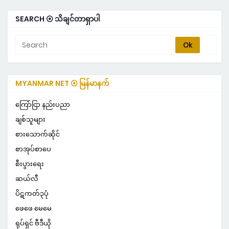
SEARCH ⦿ သိချင်တာရှာပါ
MYANMAR NET ⦿ မြန်မာနက်
ကြော်ငြာ နည်းပညာ
ချစ်သူများ
စားသောက်ဆိုင်
စာအုပ်စာပေ
စီးပွားရေး
ဆယ်လီ
ပိဋကတ်၃ပုံ
ဖေဖေ မေမေ
ရုပ်ရှင် ဗီဒီယို