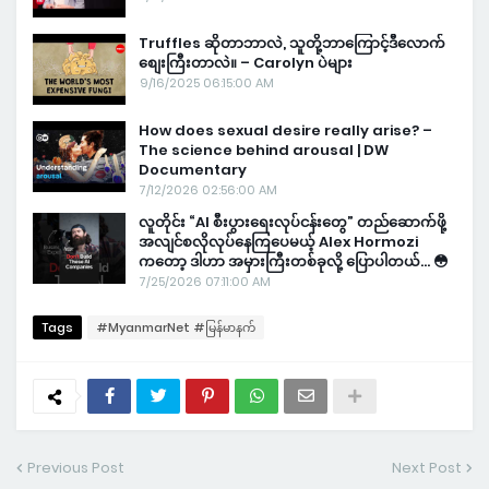
Truffles ဆိုတာဘာလဲ, သူတို့ဘာကြောင့်ဒီလောက်
စျေးကြီးတာလဲ။ – Carolyn ပဲများ
9/16/2025 06:15:00 AM
How does sexual desire really arise? –
The science behind arousal | DW
Documentary
7/12/2026 02:56:00 AM
လူတိုင်း “AI စီးပွားရေးလုပ်ငန်းတွေ” တည်ဆောက်ဖို့
အလျင်စလိုလုပ်နေကြပေမယ့် Alex Hormozi
ကတော့ ဒါဟာ အမှားကြီးတစ်ခုလို့ ပြောပါတယ်… 😳
7/25/2026 07:11:00 AM
Tags
#MyanmarNet #မြန်မာနက်
Previous Post
Next Post