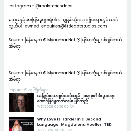
Instagram – @realstoriesdocs
မည်သည့်မေးမြန်းမှုများရှိပါက ကျွန်ုပ်တို့အား ဤနေရာတွင် ဆက်
သွယ်ပါ- owned-enquiries@littledotstudios.com
Source: မြန်မာနက် ® Myanmar Net ⦿ မြန်မာတို့ရဲ့ ဒစ်ဂျစ်တယ်
အိမ်ရာ
Source: မြန်မာနက် ® Myanmar Net ⦿ မြန်မာတို့ရဲ့ ဒစ်ဂျစ်တယ်
အိမ်ရာ
Popular ⦿ လူကြိုက်များ
သန့်ရှင်းသောစွမ်းအင်သည် ၂၁ရာစု၏ စီးပွားရေး
အောင်မြင်မှုဇာတ်လမ်းဖြစ်သည်
7/21/2026 06:56:00 AM
Why Love Is Harder in a Second
Language | Magdalena Hoeller | TED
7/31/2025 06:15:00 AM