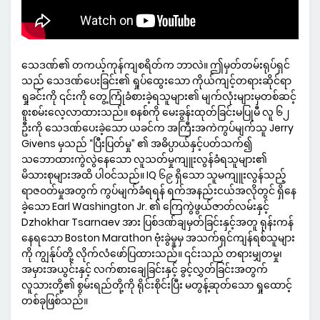
သေဒဏ်၏ တကယ့်ကုန်ကျစရိတ်က ဘာလဲ။ ဤမှတ်တမ်းရုပ်ရှင်
သည် သေဒဏ်ပေးခြင်း၏ ရှုပ်ထွေးသော ကိုယ်ကျင့်တရားဆိုင်ရာ
ရှုခင်းကို ၎င်းကို တွေ့ကြုံခံစားခဲ့ရသူများ၏ မျက်လုံးများမှတစ်ဆင့်
စူးစမ်းလေ့လာထားသည်။ စနစ်ကို မေးခွန်းထုတ်ခြင်းမပြုမီ လူ ၆၂
ဦးကို သေဒဏ်ပေးခဲ့သော ယခင်က အကြီးအကဲကွပ်မျက်သူ Jerry
Givens မှသည် “ပြီးပြတ်မှု” ၏ အဓိပ္ပာယ်နှင့်ပတ်သက်၍
သဘောထားကွဲလွဲနေသော လူသတ်မှုကျူးလွန်ခံရသူများ၏
မိသားစုများအထိ ပါဝင်သည်။ IQ ၆၉ ရှိသော သူမကျူးလွန်သည့်
ရာဇဝတ်မှုအတွက် ကွပ်မျက်ခံရရန် ရက်အနည်းငယ်အလိုတွင် ရှိနေ
ခဲ့သော Earl Washington Jr. ၏ ကြေကွဲဖွယ်ဇာတ်လမ်းနှင့်
Dzhokhar Tsarnaev အား ပြစ်ဒဏ်ချမှတ်ခြင်းနှင့်အတူ ရုန်းကန်
နေရသော Boston Marathon ဗုံးခွဲမှုမှ အသက်ရှင်ကျန်ရစ်သူများ
ကို ကျွန်ုပ်တို့ လိုက်လံဖော်ပြထားသည်။ ၎င်းသည် တရားမျှတမှု၊
အမှားအယွင်းနှင့် လက်စားချေခြင်းနှင့် ခွင့်လွှတ်ခြင်းအတွက်
လူသားတို့၏ စွမ်းရည်တို့ကို ရိုင်းစိုင်းပြီး မတွန့်ဆုတ်သော ရှုထောင့်
တစ်ခုဖြစ်သည်။