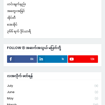
ဟင်းချက်နည်း
အတွေးအမြင်
အိုင်တီ
အေအိုင်
၃၆၆ ရက် ဒိုင်ယာရီ
FOLLOW ⦿ အဆက်အသွယ် မပြတ်ဘို့
8k
1k
12k
လအလိုက် ဖတ်ရန်
July
(6)
June
(2)
May
(2)
March
(20)