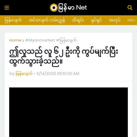
မြန်မာနက်
အင်တာနက် လမ်းညွှန်
သီချင်း
ရုပ်ရှင်
အလုပ်
ကား
Home
#MyanmarNet #မြန်မာနက်
ဤလူသည် လူ ၆၂ ဦးကို ကွပ်မျက်ပြီး
ထွက်သွားခဲ့သည်။
by
မြန်မာနက်
5/14/2026 06:51:00 AM